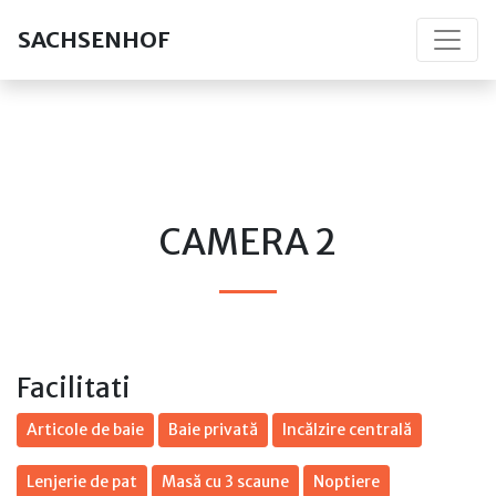
SACHSENHOF
CAMERA 2
Facilitati
Articole de baie
Baie privată
Incălzire centrală
Lenjerie de pat
Masă cu 3 scaune
Noptiere