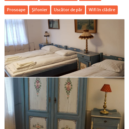
Prosoape
Şifonier
Uscător de păr
Wifi în clădire