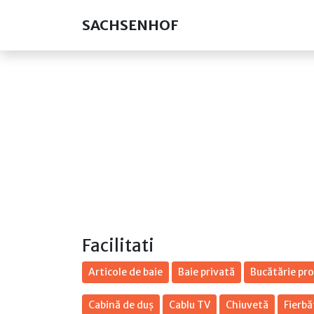
SACHSENHOF
Facilitati
Articole de baie
Baie privată
Bucătărie pro
Cabină de duș
Cablu TV
Chiuvetă
Fierbă