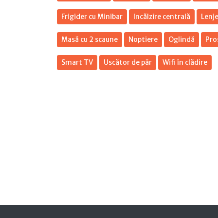
Frigider cu Minibar
Incălzire centrală
Lenje
Masă cu 2 scaune
Noptiere
Oglindă
Pro
Smart TV
Uscător de păr
Wifi în clădire